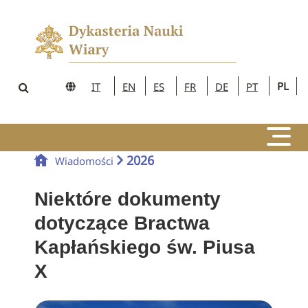
PL
IT
EN
ES
FR
DE
PT
2026
Wiadomości
Niektóre dokumenty
dotyczące Bractwa
Kapłańskiego św. Piusa
X