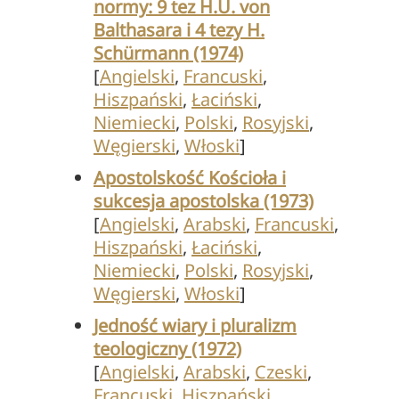
normy: 9 tez H.U. von
Balthasara i 4 tezy H.
Schürmann (1974)
[
Angielski
,
Francuski
,
Hiszpański
,
Łaciński
,
Niemiecki
,
Polski
,
Rosyjski
,
Węgierski
,
Włoski
]
Apostolskość Kościoła i
sukcesja apostolska (1973)
[
Angielski
,
Arabski
,
Francuski
,
Hiszpański
,
Łaciński
,
Niemiecki
,
Polski
,
Rosyjski
,
Węgierski
,
Włoski
]
Jedność wiary i pluralizm
teologiczny (1972)
[
Angielski
,
Arabski
,
Czeski
,
Francuski
,
Hiszpański
,