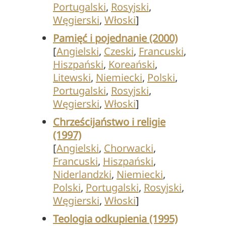
Portugalski
,
Rosyjski
,
Węgierski
,
Włoski
]
Pamięć i pojednanie (2000)
[
Angielski
,
Czeski
,
Francuski
,
Hiszpański
,
Koreański
,
Litewski
,
Niemiecki
,
Polski
,
Portugalski
,
Rosyjski
,
Węgierski
,
Włoski
]
Chrześcijaństwo i religie
(1997)
[
Angielski
,
Chorwacki
,
Francuski
,
Hiszpański
,
Niderlandzki
,
Niemiecki
,
Polski
,
Portugalski
,
Rosyjski
,
Węgierski
,
Włoski
]
Teologia odkupienia (1995)