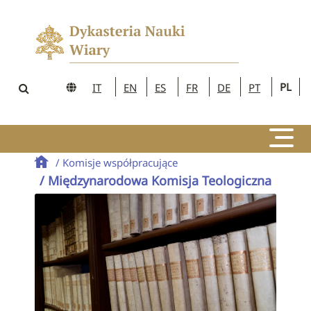
PL
IT
EN
ES
FR
DE
PT
/ Komisje współpracujące
/ Międzynarodowa Komisja Teologiczna