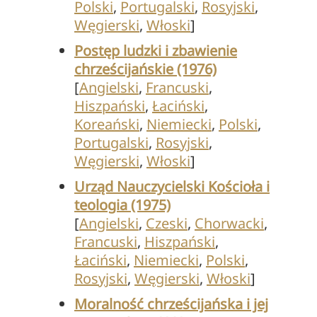
Polski
,
Portugalski
,
Rosyjski
,
Węgierski
,
Włoski
]
Postęp ludzki i zbawienie
chrześcijańskie (1976)
[
Angielski
,
Francuski
,
Hiszpański
,
Łaciński
,
Koreański
,
Niemiecki
,
Polski
,
Portugalski
,
Rosyjski
,
Węgierski
,
Włoski
]
Urząd Nauczycielski Kościoła i
teologia (1975)
[
Angielski
,
Czeski
,
Chorwacki
,
Francuski
,
Hiszpański
,
Łaciński
,
Niemiecki
,
Polski
,
Rosyjski
,
Węgierski
,
Włoski
]
Moralność chrześcijańska i jej