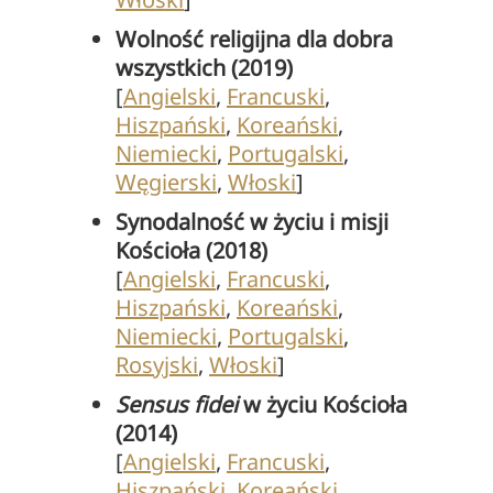
Wolność religijna dla dobra
wszystkich (2019)
[
Angielski
,
Francuski
,
Hiszpański
,
Koreański
,
Niemiecki
,
Portugalski
,
Węgierski
,
Włoski
]
Synodalność w życiu i misji
Kościoła (2018)
[
Angielski
,
Francuski
,
Hiszpański
,
Koreański
,
Niemiecki
,
Portugalski
,
Rosyjski
,
Włoski
]
Sensus fidei
w życiu Kościoła
(2014)
[
Angielski
,
Francuski
,
Hiszpański
,
Koreański
,