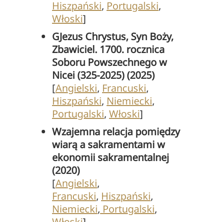
Hiszpański
,
Portugalski
,
Włoski
]
GJezus Chrystus, Syn Boży,
Zbawiciel. 1700. rocznica
Soboru Powszechnego w
Nicei (325-2025) (2025)
[
Angielski
,
Francuski
,
Hiszpański
,
Niemiecki
,
Portugalski
,
Włoski
]
Wzajemna relacja pomiędzy
wiarą a sakramentami w
ekonomii sakramentalnej
(2020)
[
Angielski
,
Francuski
,
Hiszpański
,
Niemiecki
,
Portugalski
,
Włoski
]