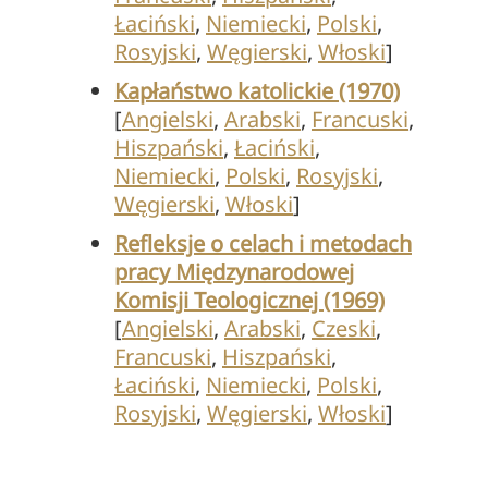
Łaciński
,
Niemiecki
,
Polski
,
Rosyjski
,
Węgierski
,
Włoski
]
Kapłaństwo katolickie (1970)
[
Angielski
,
Arabski
,
Francuski
,
Hiszpański
,
Łaciński
,
Niemiecki
,
Polski
,
Rosyjski
,
Węgierski
,
Włoski
]
Refleksje o celach i metodach
pracy Międzynarodowej
Komisji Teologicznej (1969)
[
Angielski
,
Arabski
,
Czeski
,
Francuski
,
Hiszpański
,
Łaciński
,
Niemiecki
,
Polski
,
Rosyjski
,
Węgierski
,
Włoski
]