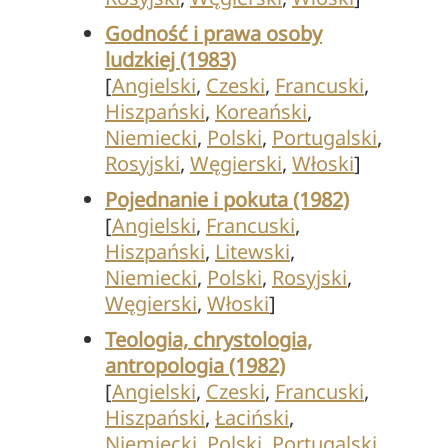
Godność i prawa osoby
ludzkiej (1983)
[
Angielski
,
Czeski
,
Francuski
,
Hiszpański
,
Koreański
,
Niemiecki
,
Polski
,
Portugalski
,
Rosyjski
,
Węgierski
,
Włoski
]
Pojednanie i pokuta (1982)
[
Angielski
,
Francuski
,
Hiszpański
,
Litewski
,
Niemiecki
,
Polski
,
Rosyjski
,
Węgierski
,
Włoski
]
Teologia, chrystologia,
antropologia (1982)
[
Angielski
,
Czeski
,
Francuski
,
Hiszpański
,
Łaciński
,
Niemiecki
,
Polski
,
Portugalski
,