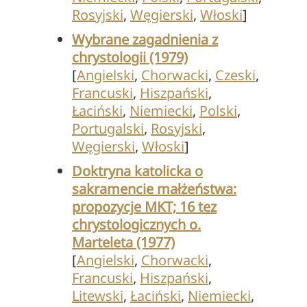
Rosyjski
,
Węgierski
,
Włoski
]
Wybrane zagadnienia z
chrystologii (1979)
[
Angielski
,
Chorwacki
,
Czeski
,
Francuski
,
Hiszpański
,
Łaciński
,
Niemiecki
,
Polski
,
Portugalski
,
Rosyjski
,
Węgierski
,
Włoski
]
Doktryna katolicka o
sakramencie małżeństwa:
propozycje MKT; 16 tez
chrystologicznych o.
Marteleta (1977)
[
Angielski
,
Chorwacki
,
Francuski
,
Hiszpański
,
Litewski
,
Łaciński
,
Niemiecki
,