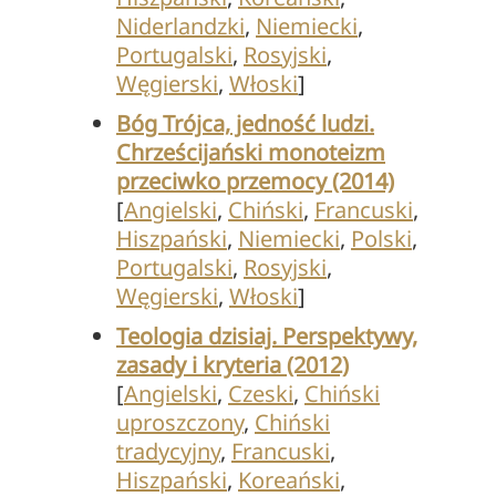
Niderlandzki
,
Niemiecki
,
Portugalski
,
Rosyjski
,
Węgierski
,
Włoski
]
Bóg Trójca, jedność ludzi.
Chrześcijański monoteizm
przeciwko przemocy (2014)
[
Angielski
,
Chiński
,
Francuski
,
Hiszpański
,
Niemiecki
,
Polski
,
Portugalski
,
Rosyjski
,
Węgierski
,
Włoski
]
Teologia dzisiaj. Perspektywy,
zasady i kryteria (2012)
[
Angielski
,
Czeski
,
Chiński
uproszczony
,
Chiński
tradycyjny
,
Francuski
,
Hiszpański
,
Koreański
,