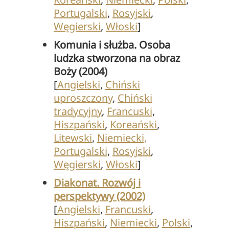
Portugalski
,
Rosyjski
,
Węgierski
,
Włoski
]
Komunia i służba. Osoba
ludzka stworzona na obraz
Boży (2004)
[
Angielski
,
Chiński
uproszczony
,
Chiński
tradycyjny
,
Francuski
,
Hiszpański
,
Koreański
,
Litewski
,
Niemiecki,
Portugalski
,
Rosyjski
,
Węgierski
,
Włoski
]
Diakonat. Rozwój i
perspektywy (2002)
[
Angielski
,
Francuski
,
Hiszpański
,
Niemiecki
,
Polski
,