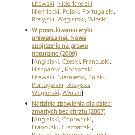
Litewski
,
Niderlandzki
,
Niemiecki
,
Polski
,
Portugalski
,
Rosyjski
,
Węgierski
,
Włoski
]
W poszukiwaniu etyki
uniwersalnej. Nowe
spojrzenie na prawo
naturalne (2009)
[
Angielski
,
Czeski
,
Francuski
,
Hiszpański
,
Koreański
,
Litewski
,
Niemiecki
,
Polski
,
Portugalski
,
Rosyjski
,
Węgierski
,
Włoski
]
Nadzieja zbawienia dla dzieci
zmarłych bez chrztu (2007)
[
Angielski
,
Chorwacki
,
Francuski
,
Hiszpański
,
Koreański
,
Niemiecki
,
Polski
,