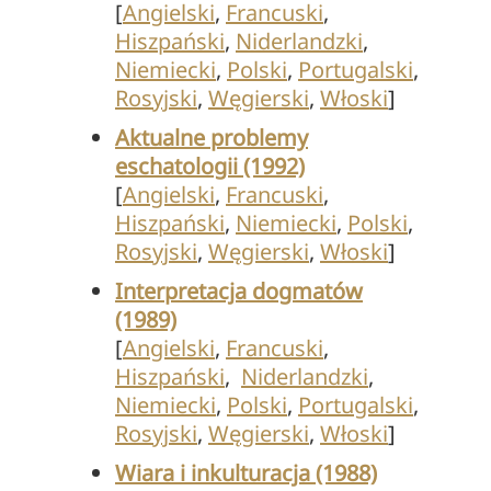
[
Angielski
,
Francuski
,
Hiszpański
,
Niderlandzki
,
Niemiecki
,
Polski
,
Portugalski
,
Rosyjski
,
Węgierski
,
Włoski
]
Aktualne problemy
eschatologii (1992)
[
Angielski
,
Francuski
,
Hiszpański
,
Niemiecki
,
Polski
,
Rosyjski
,
Węgierski
,
Włoski
]
Interpretacja dogmatów
(1989)
[
Angielski
,
Francuski
,
Hiszpański
,
Niderlandzki
,
Niemiecki
,
Polski
,
Portugalski
,
Rosyjski
,
Węgierski
,
Włoski
]
Wiara i inkulturacja (1988)