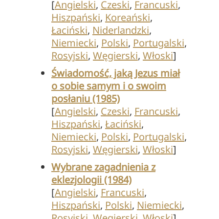
[
Angielski
,
Czeski
,
Francuski
,
Hiszpański
,
Koreański
,
Łaciński
,
Niderlandzki
,
Niemiecki
,
Polski
,
Portugalski
,
Rosyjski
,
Węgierski
,
Włoski
]
Świadomość, jaką Jezus miał
o sobie samym i o swoim
posłaniu (1985)
[
Angielski
,
Czeski
,
Francuski
,
Hiszpański
,
Łaciński
,
Niemiecki
,
Polski
,
Portugalski
,
Rosyjski
,
Węgierski
,
Włoski
]
Wybrane zagadnienia z
eklezjologii (1984)
[
Angielski
,
Francuski
,
Hiszpański
,
Polski
,
Niemiecki
,
Rosyjski
,
Węgierski
,
Włoski
]