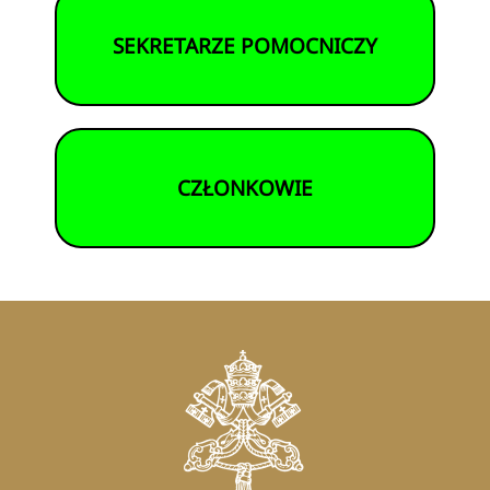
SEKRETARZE POMOCNICZY
CZŁONKOWIE