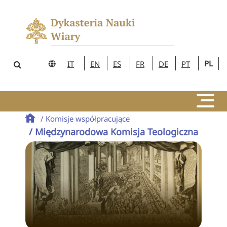
PL
IT
EN
ES
FR
DE
PT
/ Komisje współpracujące
/ Międzynarodowa Komisja Teologiczna