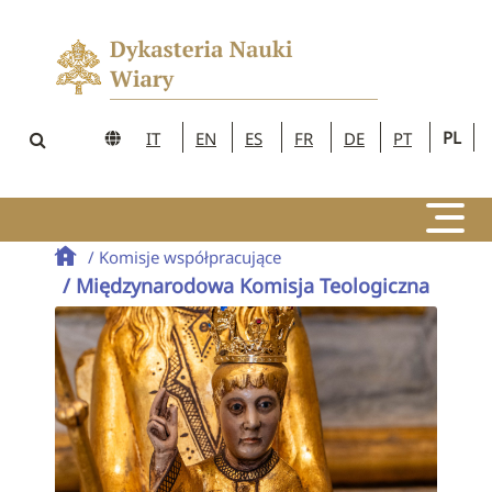
PL
IT
EN
ES
FR
DE
PT
/ Komisje współpracujące
/ Międzynarodowa Komisja Teologiczna