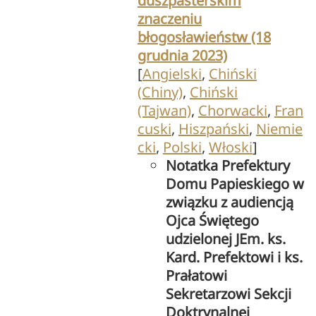
duszpasterskim
znaczeniu
błogosławieństw (18
grudnia 2023)
[
Angielski
,
Chiński
(Chiny)
,
Chiński
(Tajwan)
,
Chorwacki
,
Fran
cuski
,
Hiszpański
,
Niemie
cki
,
Polski
,
Włoski
]
Notatka Prefektury
Domu Papieskiego w
związku z audiencją
Ojca Świętego
udzielonej JEm. ks.
Kard. Prefektowi i ks.
Prałatowi
Sekretarzowi Sekcji
Doktrynalnej