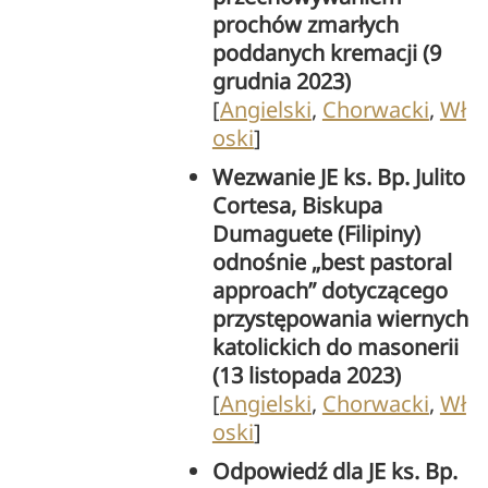
prochów zmarłych
poddanych kremacji (9
grudnia 2023)
[
Angielski
,
Chorwacki
,
Wł
oski
]
Wezwanie JE ks. Bp. Julito
Cortesa, Biskupa
Dumaguete (Filipiny)
odnośnie „best pastoral
approach” dotyczącego
przystępowania wiernych
katolickich do masonerii
(13 listopada 2023)
[
Angielski
,
Chorwacki
,
Wł
oski
]
Odpowiedź dla JE ks. Bp.