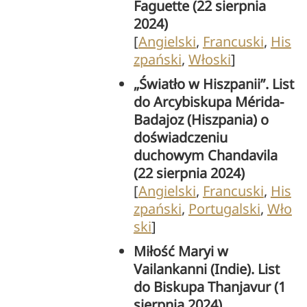
Faguette (22 sierpnia
2024)
[
Angielski
,
Francuski
,
His
zpański
,
Włoski
]
„Światło w Hiszpanii”. List
do Arcybiskupa Mérida-
Badajoz (Hiszpania) o
doświadczeniu
duchowym Chandavila
(22 sierpnia 2024)
[
Angielski
,
Francuski
,
His
zpański
,
Portugalski
,
Wło
ski
]
Miłość Maryi w
Vailankanni (Indie). List
do Biskupa Thanjavur (1
sierpnia 2024)