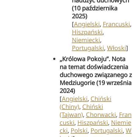
nadużyć duchowych
(10 października
2025)
[
Angielski
,
Francuski
,
Hiszpański
,
Niemiecki
,
Portugalski
,
Włoski
]
„Królowa Pokoju”. Nota
na temat doświadczenia
duchowego związanego z
Medziugorie (19 września
2024)
[
Angielski
,
Chiński
(Chiny)
,
Chiński
(Tajwan)
,
Chorwacki
,
Fran
cuski
,
Hiszpański
,
Niemie
cki
,
Polski
,
Portugalski
,
W