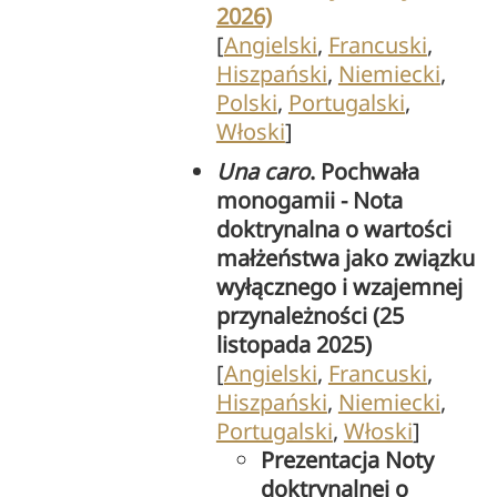
2026)
[
Angielski
,
Francuski
,
Hiszpański
,
Niemiecki
,
Polski
,
Portugalski
,
Włoski
]
Una caro
. Pochwała
monogamii - Nota
doktrynalna o wartości
małżeństwa jako związku
wyłącznego i wzajemnej
przynależności (25
listopada 2025)
[
Angielski
,
Francuski
,
Hiszpański
,
Niemiecki
,
Portugalski
,
Włoski
]
Prezentacja Noty
doktrynalnej o