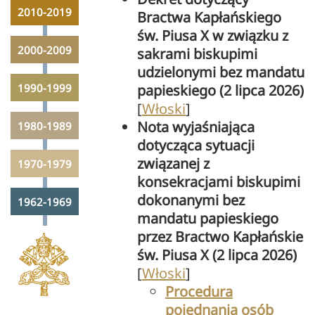
2010-2019
Bractwa Kapłańskiego
św. Piusa X w związku z
2000-2009
sakrami biskupimi
udzielonymi bez mandatu
1990-1999
papieskiego (2 lipca 2026)
[
Włoski
]
Nota wyjaśniająca
1980-1989
dotycząca sytuacji
związanej z
1970-1979
konsekracjami biskupimi
dokonanymi bez
1962-1969
mandatu papieskiego
przez Bractwo Kapłańskie
św. Piusa X (2 lipca 2026)
[
Włoski
]
Procedura
pojednania osób