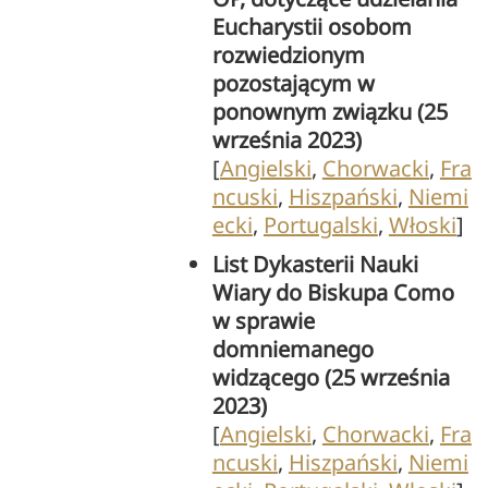
Eucharystii osobom
rozwiedzionym
pozostającym w
ponownym związku (25
września 2023)
[
Angielski
,
Chorwacki
,
Fra
ncuski
,
Hiszpański
,
Niemi
ecki
,
Portugalski
,
Włoski
]
List Dykasterii Nauki
Wiary do Biskupa Como
w sprawie
domniemanego
widzącego (25 września
2023)
[
Angielski
,
Chorwacki
,
Fra
ncuski
,
Hiszpański
,
Niemi