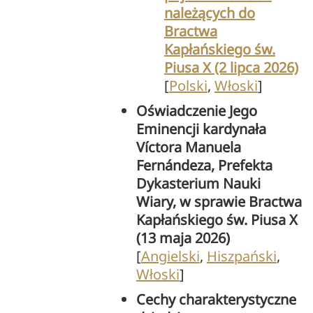
należących do
Bractwa
Kapłańskiego św.
Piusa X (2 lipca 2026)
[
Polski
,
Włoski
]
Oświadczenie Jego
Eminencji kardynała
Víctora Manuela
Fernándeza, Prefekta
Dykasterium Nauki
Wiary, w sprawie Bractwa
Kapłańskiego św. Piusa X
(13 maja 2026)
[
Angielski
,
Hiszpański
,
Włoski
]
Cechy charakterystyczne