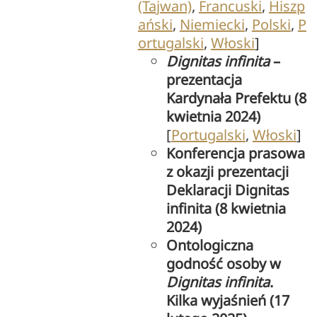
(Tajwan)
,
Francuski
,
Hiszp
ański
,
Niemiecki
,
Polski
,
P
ortugalski
,
Włoski
]
Dignitas infinita
–
prezentacja
Kardynała Prefektu (8
kwietnia 2024)
[
Portugalski
,
Włoski
]
Konferencja prasowa
z okazji prezentacji
Deklaracji Dignitas
infinita (8 kwietnia
2024)
Ontologiczna
godność osoby w
Dignitas infinita
.
Kilka wyjaśnień (17