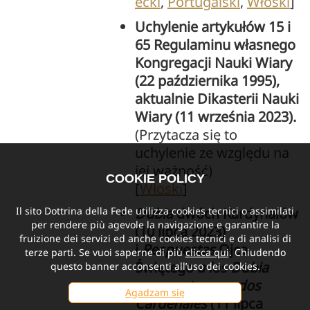
ecki
,
Portugalski
,
Włoski
]
Uchylenie artykułów 15 i
65 Regulaminu własnego
Kongregacji Nauki Wiary
(22 października 1995),
aktualnie Dikasterii Nauki
Wiary (11 września 2023).
(Przytacza się to
uchylenie ze względu na
jej ważność)
COOKIE POLICY
[
Włoski
]
Il sito Dottrina della Fede utilizza cookies tecnici o assimilati
Dubia
dwóch Kardynałów
per rendere più agevole la navigazione e garantire la
(10 lipca 2023)
fruizione dei servizi ed anche cookies tecnici e di analisi di
i
Respuestas
Ojca
terze parti. Se vuoi saperne di più
clicca qui
. Chiudendo
Świętego
a los Dubia
questo banner acconsenti all’uso dei cookies.
propuestos por dos
Agadzam się
Cardenales
(11 lipca