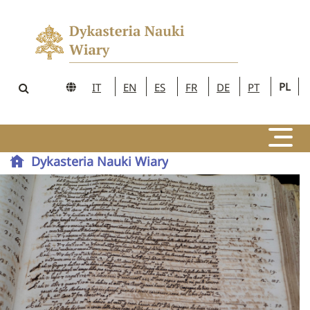
PL
IT
EN
ES
FR
DE
PT
Dykasteria Nauki Wiary