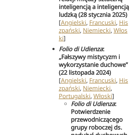
inteligencją a inteligencją
ludzką (28 stycznia 2025)
[
Angielski
,
Francuski
,
His
zpański
,
Niemiecki
,
Włos
ki
]
Folio di Udienza
:
„Fałszywy mistycyzm i
wykorzystanie duchowe”
(22 listopada 2024)
[
Angielski
,
Francuski
,
His
zpański
,
Niemiecki
,
Portugalski
,
Włoski
]
Folio di Udienza
:
Potwierdzenie
przewodniczącego
grupy roboczej ds.