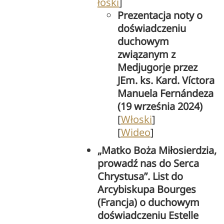
łoski
]
Prezentacja noty o
doświadczeniu
duchowym
związanym z
Medjugorje przez
JEm. ks. Kard. Víctora
Manuela Fernándeza
(19 września 2024)
[
Włoski
]
[
Wideo
]
„Matko Boża Miłosierdzia,
prowadź nas do Serca
Chrystusa”. List do
Arcybiskupa Bourges
(Francja) o duchowym
doświadczeniu Estelle