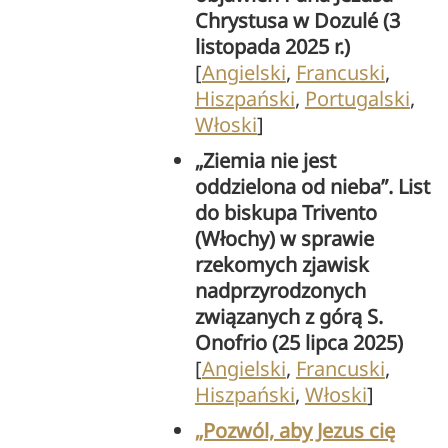
Chrystusa w Dozulé (3
listopada 2025 r.)
[
Angielski
,
Francuski
,
Hiszpański
,
Portugalski
,
Włoski
]
„Ziemia nie jest
oddzielona od nieba”. List
do biskupa Trivento
(Włochy) w sprawie
rzekomych zjawisk
nadprzyrodzonych
związanych z górą S.
Onofrio (25 lipca 2025)
[
Angielski
,
Francuski
,
Hiszpański
,
Włoski
]
„Pozwól, aby Jezus cię