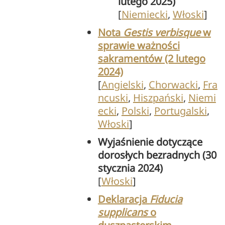
lutego 2025)
[
Niemiecki
,
Włoski
]
Nota
Gestis verbisque
w
sprawie ważności
sakramentów (2 lutego
2024)
[
Angielski
,
Chorwacki
,
Fra
ncuski
,
Hiszpański
,
Niemi
ecki
,
Polski
,
Portugalski
,
Włoski
]
Wyjaśnienie dotyczące
dorosłych bezradnych (30
stycznia 2024)
[
Włoski
]
Deklaracja
Fiducia
supplicans
o