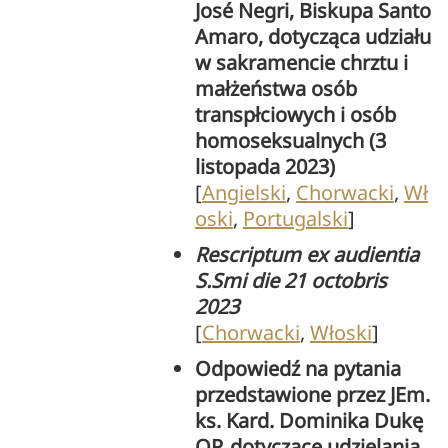
José Negri, Biskupa Santo
Amaro, dotycząca udziału
w sakramencie chrztu i
małżeństwa osób
transpłciowych i osób
homoseksualnych (3
listopada 2023)
[
Angielski
,
Chorwacki
,
Wł
oski
,
Portugalski
]
Rescriptum ex audientia
S.Smi die 21 octobris
2023
[
Chorwacki
,
Włoski
]
Odpowiedź na pytania
przedstawione przez JEm.
ks. Kard. Dominika Dukę
OP, dotyczące udzielania