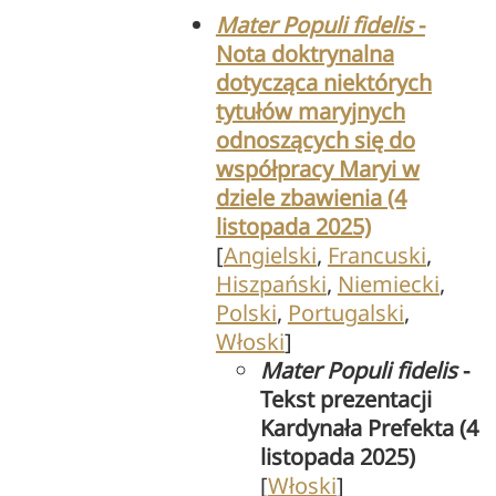
Mater Populi fidelis
-
Nota doktrynalna
dotycząca niektórych
tytułów maryjnych
odnoszących się do
współpracy Maryi w
dziele zbawienia (4
listopada 2025)
[
Angielski
,
Francuski
,
Hiszpański
,
Niemiecki
,
Polski
,
Portugalski
,
Włoski
]
Mater Populi fidelis
-
Tekst prezentacji
Kardynała Prefekta (4
listopada 2025)
[
Włoski
]