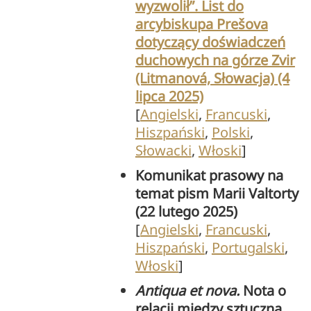
wyzwolił”. List do
arcybiskupa Prešova
dotyczący doświadczeń
duchowych na górze Zvir
(Litmanová, Słowacja) (4
lipca 2025)
[
Angielski
,
Francuski
,
Hiszpański
,
Polski
,
Słowacki
,
Włoski
]
Komunikat prasowy na
temat pism Marii Valtorty
(22 lutego 2025)
[
Angielski
,
Francuski
,
Hiszpański
,
Portugalski
,
Włoski
]
Antiqua et nova.
Nota o
relacji między sztuczną