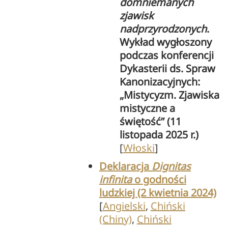
domniemanych
zjawisk
nadprzyrodzonych
.
Wykład wygłoszony
podczas konferencji
Dykasterii ds. Spraw
Kanonizacyjnych:
„Mistycyzm. Zjawiska
mistyczne a
świętość” (11
listopada 2025 r.)
[
Włoski
]
Deklaracja
Dignitas
infinita
o godności
ludzkiej (2 kwietnia 2024)
[
Angielski
,
Chiński
(Chiny)
,
Chiński