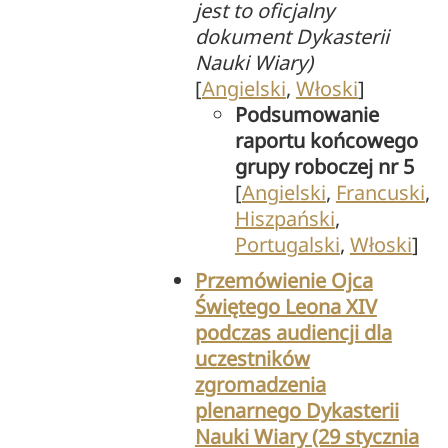
jest to oficjalny
dokument Dykasterii
Nauki Wiary)
[
Angielski
,
Włoski
]
Podsumowanie
raportu końcowego
grupy roboczej nr 5
[
Angielski
,
Francuski
,
Hiszpański
,
Portugalski
,
Włoski
]
Przemówienie Ojca
Świętego Leona XIV
podczas audiencji dla
uczestników
zgromadzenia
plenarnego Dykasterii
Nauki Wiary (29 stycznia