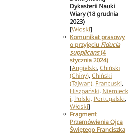
Dykasterii Nauki
Wiary (18 grudnia
2023)
[
Włoski
]
Komunikat prasowy
o przyjęciu
Fiducia
supplicans
(4
stycznia 2024)
[
Angielski
,
Chiński
(Chiny)
,
Chiński
(Tajwan)
,
Francuski
,
Hiszpański
,
Niemieck
i
,
Polski,
Portugalski
,
Włoski
]
Fragment
Przemówienia Ojca
Świętego Franciszka