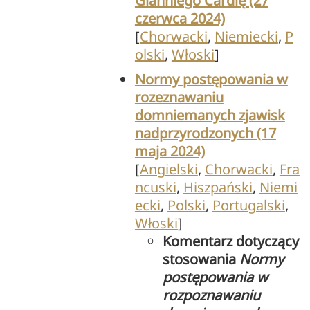
Gianniego Cardię (27
czerwca 2024)
[
Chorwacki
,
Niemiecki
,
P
olski
,
Włoski
]
Normy postępowania w
rozeznawaniu
domniemanych zjawisk
nadprzyrodzonych (17
maja 2024)
[
Angielski
,
Chorwacki
,
Fra
ncuski
,
Hiszpański
,
Niemi
ecki
,
Polski
,
Portugalski
,
Włoski
]
Komentarz dotyczący
stosowania
Normy
postępowania w
rozpoznawaniu