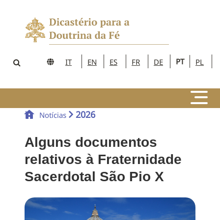
PT
IT
EN
ES
FR
DE
PL
2026
Notícias
Alguns documentos
relativos à Fraternidade
Sacerdotal São Pio X