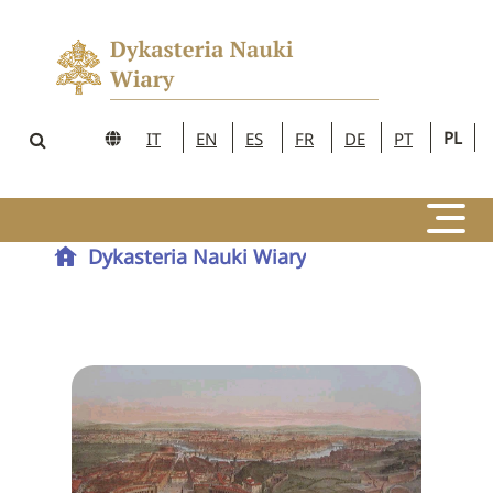
PL
IT
EN
ES
FR
DE
PT
Dykasteria Nauki Wiary