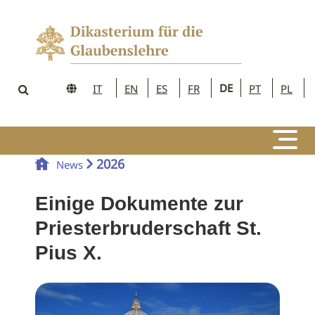
DE
IT
EN
ES
FR
PT
PL
2026
News
Einige Dokumente zur
Priesterbruderschaft St.
Pius X.