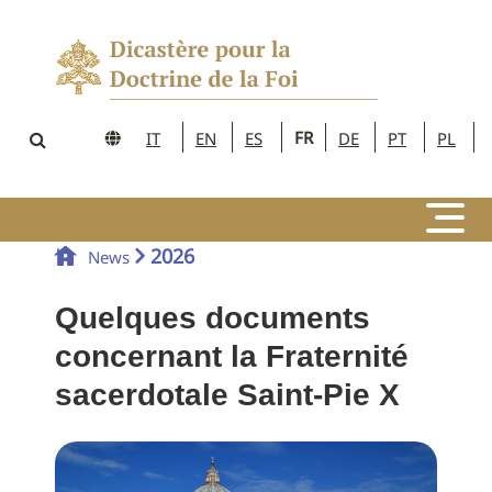
FR
IT
EN
ES
DE
PT
PL
2026
News
Quelques documents
concernant la Fraternité
sacerdotale Saint-Pie X