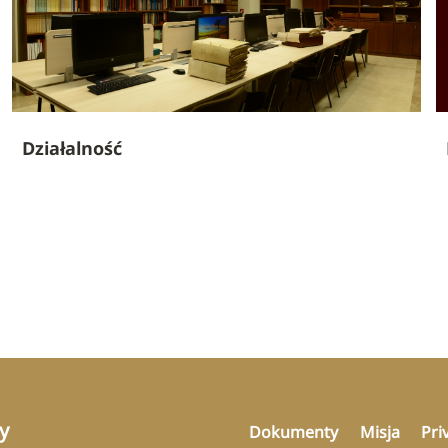
Działalność
y
Dokumenty
Misja
Pri