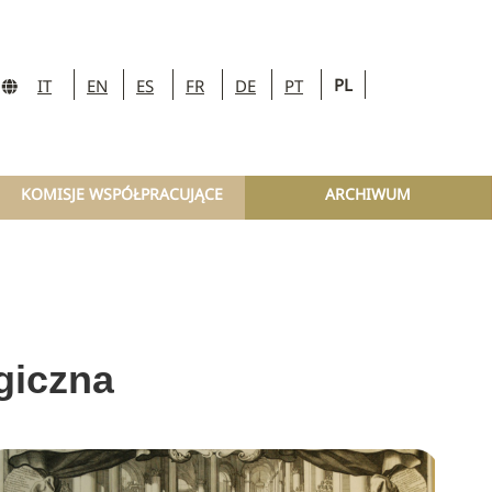
PL
IT
EN
ES
FR
DE
PT
KOMISJE WSPÓŁPRACUJĄCE
ARCHIWUM
giczna