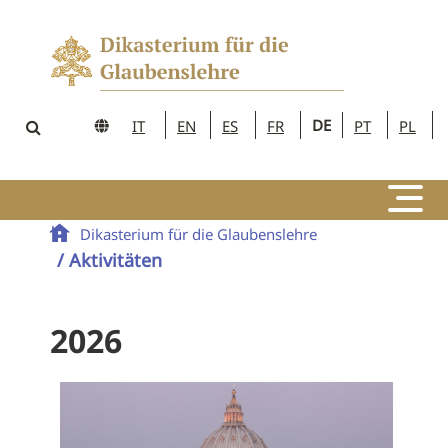
DE
IT
EN
ES
FR
PT
PL
Dikasterium für die Glaubenslehre
/ Aktivitäten
2026