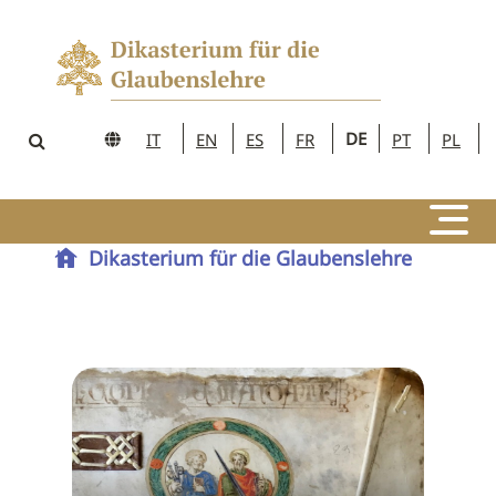
DE
IT
EN
ES
FR
PT
PL
Dikasterium für die Glaubenslehre