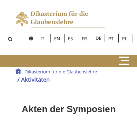
DE
IT
EN
ES
FR
PT
PL
Dikasterium für die Glaubenslehre
/ Aktivitäten
Akten der Symposien