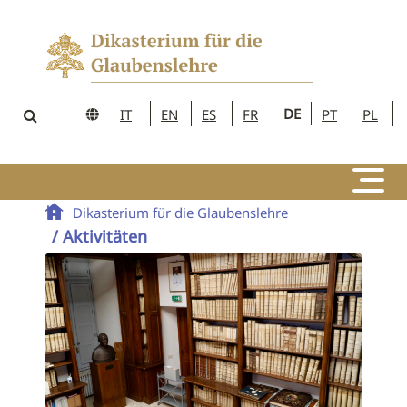
DE
IT
EN
ES
FR
PT
PL
Dikasterium für die Glaubenslehre
/ Aktivitäten