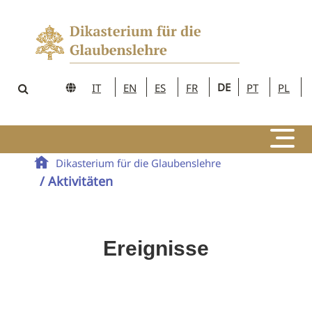
DE
IT
EN
ES
FR
PT
PL
Dikasterium für die Glaubenslehre
/ Aktivitäten
Ereignisse