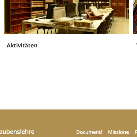
Aktivitäten
laubenslehre
Documenti
Missione