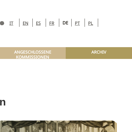
DE
IT
EN
ES
FR
PT
PL
ANGESCHLOSSENE
ARCHIV
KOMMISSIONEN
on