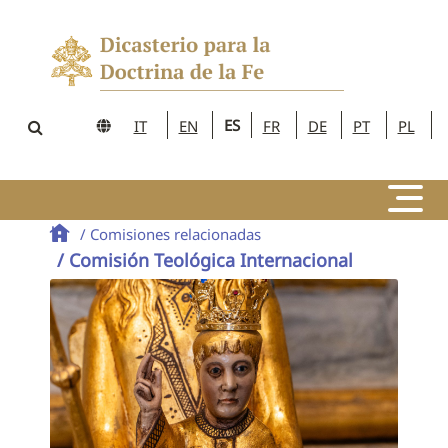
ES
IT
EN
FR
DE
PT
PL
/ Comisiones relacionadas
/ Comisión Teológica Internacional