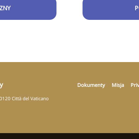
ZNY
P
y
Dokumenty
Misja
Pri
00120 Città del Vaticano