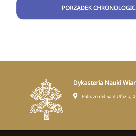
PORZĄDEK CHRONOLOGIC
Dykasteria Nauki Wiar
Palazzo del Sant’Uffizio, 