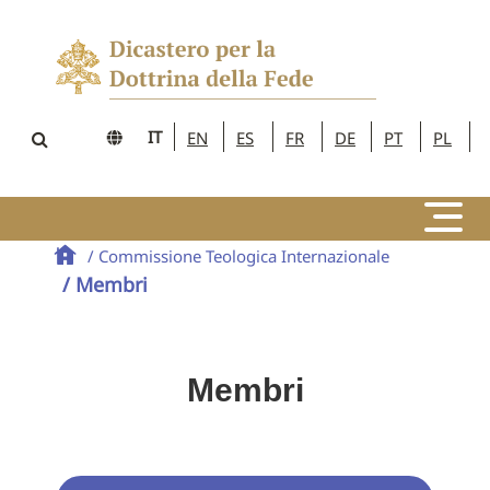
IT
EN
ES
FR
DE
PT
PL
/ Commissione Teologica Internazionale
/ Membri
Membri