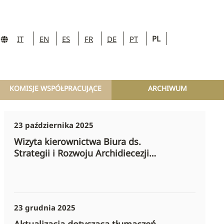
PL
IT
EN
ES
FR
DE
PT
KOMISJE WSPÓŁPRACUJĄCE
ARCHIWUM
23 października 2025
Wizyta kierownictwa Biura ds.
Strategii i Rozwoju Archidiecezji
Kolonii (Niemcy)
23 grudnia 2025