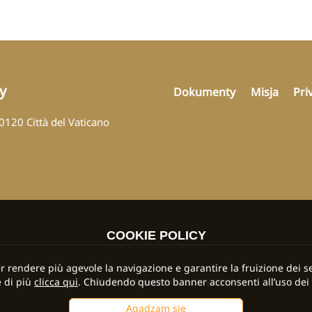
y
Dokumenty
Misja
Pri
00120 Città del Vaticano
COOKIE POLICY
per rendere più agevole la navigazione e garantire la fruizione dei se
 di più
clicca qui
. Chiudendo questo banner acconsenti all’uso dei 
©2024 2026 Dykasteria Nauki Wiary
Agadzam się