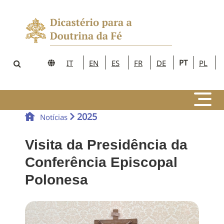
PT
IT
EN
ES
FR
DE
PL
2025
Notícias
Visita da Presidência da
Conferência Episcopal
Polonesa