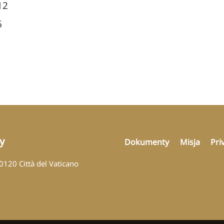
12
6
y
Dokumenty
Misja
Pri
00120 Città del Vaticano