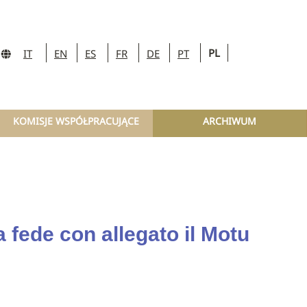
PL
IT
EN
ES
FR
DE
PT
KOMISJE WSPÓŁPRACUJĄCE
ARCHIWUM
a fede con allegato il Motu