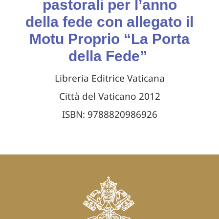
pastorali per l’anno
della fede con allegato il
Motu Proprio “La Porta
della Fede”
Libreria Editrice Vaticana
Città del Vaticano 2012
ISBN: 9788820986926