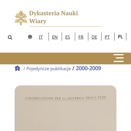
PL
IT
EN
ES
FR
DE
PT
/ 2000-2009
/ Pojedyncze publikacje