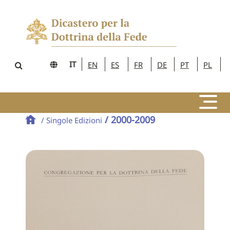
IT
EN
ES
FR
DE
PT
PL
/ 2000-2009
/ Singole Edizioni