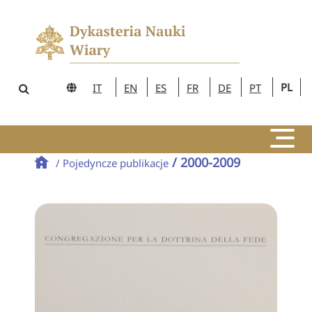
PL
IT
EN
ES
FR
DE
PT
/ 2000-2009
/ Pojedyncze publikacje