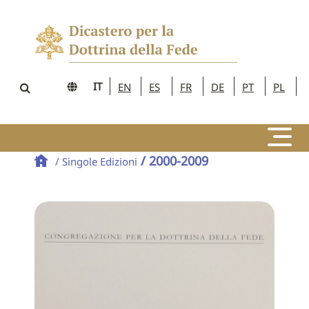
IT
EN
ES
FR
DE
PT
PL
/ 2000-2009
/ Singole Edizioni