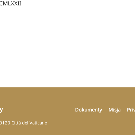
MCMLXXII
y
Dokumenty
Misja
Pri
00120 Città del Vaticano