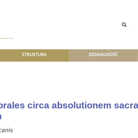
STRUKTURA
DZIAŁALNOŚĆ
rales circa absolutionem sacr
m
canis