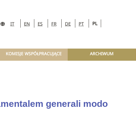
PL
IT
EN
ES
FR
DE
PT
KOMISJE WSPÓŁPRACUJĄCE
ARCHIWUM
amentalem generali modo