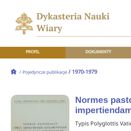
PROFIL
DOKUMENTY
/ 1970-1979
/ Pojedyncze publikacje
Normes pasto
impertienda
Typis Polyglottis Vati