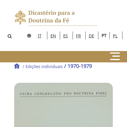
PT
IT
EN
ES
FR
DE
PL
/ 1970-1979
/ Edições individuais