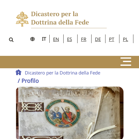
IT
EN
ES
FR
DE
PT
PL
Dicastero per la Dottrina della Fede
/ Profilo