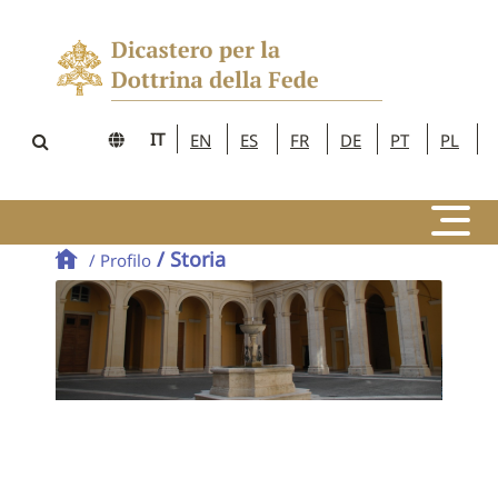
IT
EN
ES
FR
DE
PT
PL
/ Storia
/ Profilo