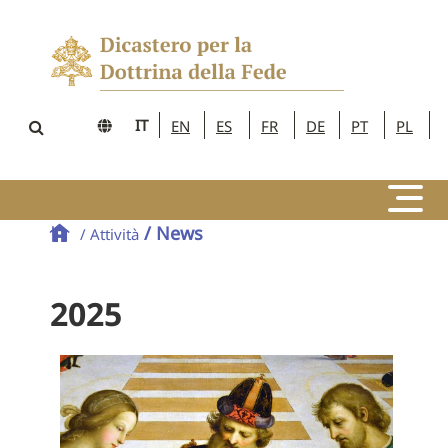
IT
EN
ES
FR
DE
PT
PL
/ News
/ Attività
2025