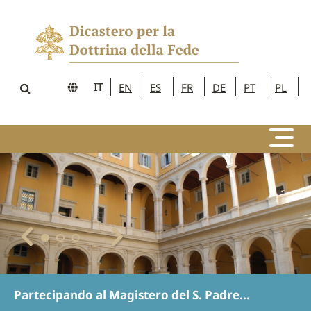
IT
EN
ES
FR
DE
PT
PL
Partecipando al Magistero del S. Padre...