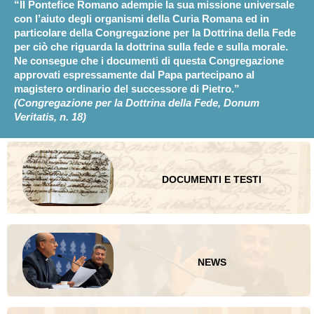
“Il Pontefice Romano adempie la sua missione universale
Integrità della dottrina cattolica...
Custodire e promuovere la fede...
con l’aiuto degli organismi della Curia Romana ed in
particolare della Congregazione per la Dottrina della Fede
“Compito del Dicastero per la Dottrina della Fede è aiutare
“Custodire e promuovere la fede, i costumi e la morale
per ciò che riguarda la dottrina sulla fede e sulla morale.
il Romano Pontefice e i Vescovi nell’annuncio del Vangelo
cattolica, dalla Licet ab initio (1542) alla Praedicate
Ne consegue che i documenti di questa Congregazione
in tutto il mondo, promuovendo e tutelando l’integrità
Evangelium (2022), è sempre stata, sia pur con approcci
approvati espressamente dal Papa partecipano al
della dottrina cattolica sulla fede e la morale, attingendo al
diversi, la priorità del Dicastero per la Dottrina della Fede,
magistero ordinario del successore di Pietro.”
deposito della fede e ricercandone anche una sempre più
anche quando la sua denominazione era «Sacra Romana e
(Congregazione per la Dottrina della Fede, Donum
profonda intelligenza di fronte alle nuove questioni.”
Universale Inquisizione» o «Sant’Uffizio».”
(Card. Víctor
Veritatis, n. 18)
(Francesco, Praedicate Evangelium, art. 69)
Manuel Fernández)
DOCUMENTI E TESTI
NEWS