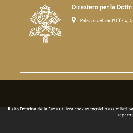
Dicastero per la Dottr
Palazzo del Sant’Uffizio, 
Il sito Dottrina della Fede utilizza cookies tecnici o assimilati 
saperne