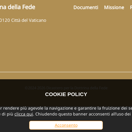
ina della Fede
Documenti
Missione
00120 Città del Vaticano
©2024 2026 Dicastero per la Dottrina della Fede
COOKIE POLICY
per rendere più agevole la navigazione e garantire la fruizione dei se
 di più
clicca qui
. Chiudendo questo banner acconsenti all’uso dei 
Acconsento