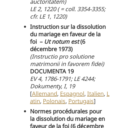
auctoritatem)
LE 2, 1220 ( = coll. 3354-3355;
cfr. LE 1, 1220)
Instruction sur la dissolution
du mariage en faveur de la
foi –
Ut notum est
(6
décembre 1973)
(Instructio pro solutione
matrimonii in favorem fidei)
DOCUMENTA 19
EV 4, 1786-1791; LE 4244;
Dokumenty, I, 19
[
Allemand
,
Espagnol
,
Italien
,
L
atin
,
Polonais
,
Portugais
]
Normes procédurales pour
la dissolution du mariage en
faveur de la foi
(6 décembre