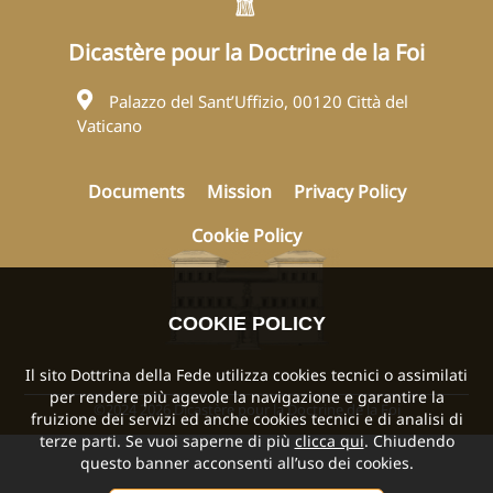
Dicastère pour la Doctrine de la Foi
Palazzo del Sant’Uffizio, 00120 Città del
Vaticano
Documents
Mission
Privacy Policy
Cookie Policy
COOKIE POLICY
Il sito Dottrina della Fede utilizza cookies tecnici o assimilati
per rendere più agevole la navigazione e garantire la
©2024 2026 Dicastère pour la Doctrine de la Foi
fruizione dei servizi ed anche cookies tecnici e di analisi di
terze parti. Se vuoi saperne di più
clicca qui
. Chiudendo
questo banner acconsenti all’uso dei cookies.