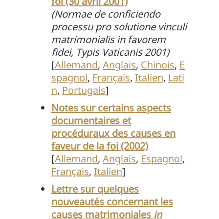
foi (30 avril 2001)
(Normae de conficiendo
processu pro solutione vinculi
matrimonialis in favorem
fidei, Typis Vaticanis 2001)
[
Allemand
,
Anglais
,
Chinois
,
E
spagnol
,
Français
,
Italien
,
Lati
n
,
Portugais
]
Notes sur certains aspects
documentaires et
procéduraux des causes en
faveur de la foi (2002)
[
Allemand
,
Anglais
,
Espagnol
,
F
ran
ç
ais
,
Italien
]
Lettre sur quelques
nouveautés concernant les
causes matrimoniales
in