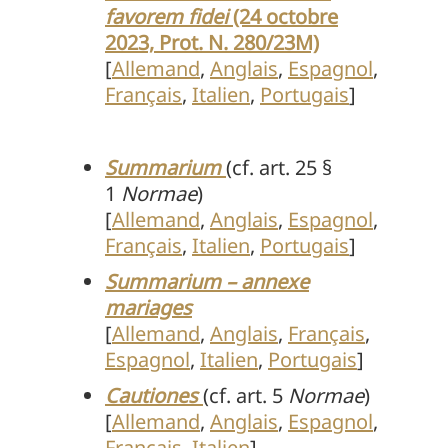
favorem fidei
(24 octobre
2023, Prot. N. 280/23M)
[
Allemand
,
Anglais
,
Espagnol
,
Fran
ç
ais
,
Italien
,
Portugais
]
Summarium
(cf. art. 25 §
1
Normae
)
[
Allemand
,
Anglais
,
Espagnol
,
Fran
ç
ais
,
Italien
,
Portugais
]
Summarium – annexe
mariages
[
Allemand
,
Anglais
,
Fran
ç
ais
,
Espagnol
,
Italien
,
Portugais
]
Cautiones
(cf. art. 5
Normae
)
[
Allemand
,
Anglais
,
Espagnol
,
Fran
ç
ais
,
Italien
]