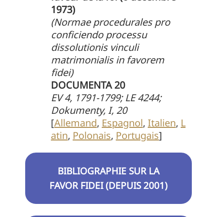
1973)
(Normae procedurales
pro
conficiendo processu
dissolutionis vinculi
matrimonialis in favorem
fidei)
DOCUMENTA 20
EV 4, 1791-1799; LE 4244;
Dokumenty, I, 20
[
Allemand
,
Espagnol
,
Italien
,
L
atin
,
Polonais
,
Portugais
]
BIBLIOGRAPHIE SUR LA
FAVOR FIDEI (DEPUIS 2001)