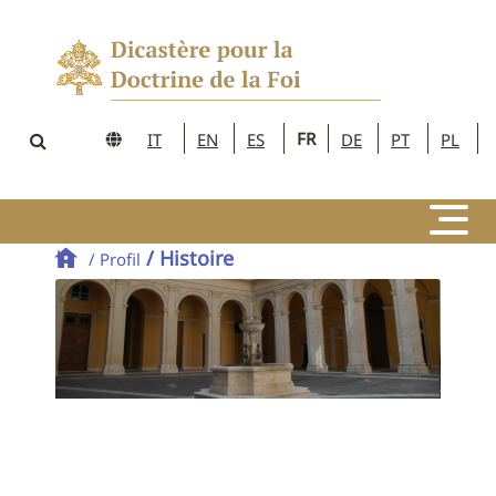
FR
IT
EN
ES
DE
PT
PL
/ Histoire
/ Profil