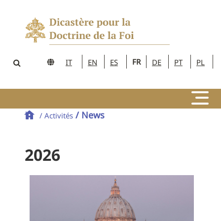
FR
IT
EN
ES
DE
PT
PL
/ News
/ Activités
2026