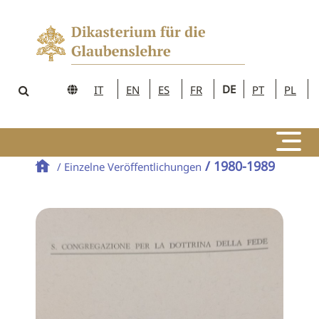
DE
IT
EN
ES
FR
PT
PL
/ 1980-1989
/ Einzelne Veröffentlichungen