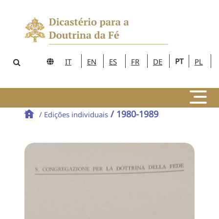
PT
IT
EN
ES
FR
DE
PL
/ 1980-1989
/ Edições individuais