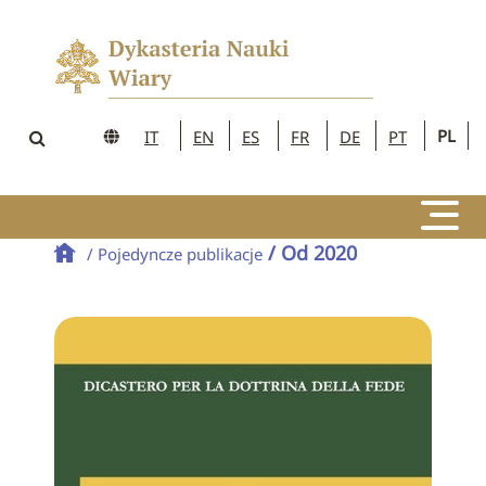
PL
IT
EN
ES
FR
DE
PT
/ Od 2020
/ Pojedyncze publikacje