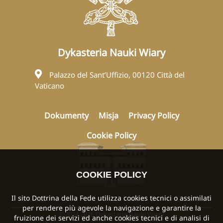
Dykasteria Nauki Wiary
Palazzo del Sant’Uffizio, 00120 Città del
Vaticano
Dokumenty
Misja
Privacy Policy
Cookie Policy
COOKIE POLICY
Il sito Dottrina della Fede utilizza cookies tecnici o assimilati
per rendere più agevole la navigazione e garantire la
©2024 2026 Dykasteria Nauki Wiary
fruizione dei servizi ed anche cookies tecnici e di analisi di