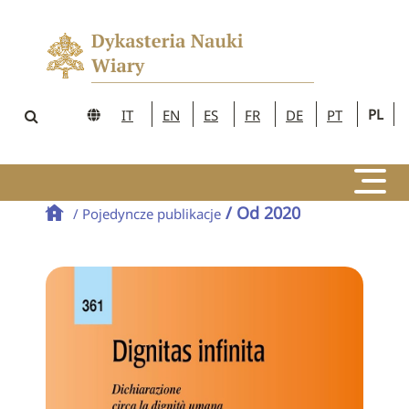
PL
IT
EN
ES
FR
DE
PT
/ Od 2020
/ Pojedyncze publikacje