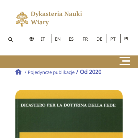
PL
IT
EN
ES
FR
DE
PT
/ Od 2020
/ Pojedyncze publikacje