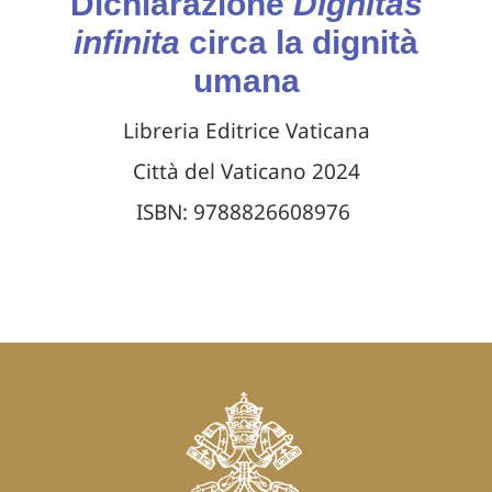
Dichiarazione
Dignitas
infinita
circa la dignità
umana
Libreria Editrice Vaticana
Città del Vaticano 2024
ISBN: 9788826608976