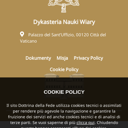
Dykasteria Nauki Wiary
Palazzo del Sant’Uffizio, 00120 Città del
Vaticano
Dokumenty
Misja
Privacy Policy
Cookie Policy
COOKIE POLICY
Il sito Dottrina della Fede utilizza cookies tecnici o assimilati
per rendere più agevole la navigazione e garantire la
©2024 2026 Dykasteria Nauki Wiary
fruizione dei servizi ed anche cookies tecnici e di analisi di
terze parti. Se vuoi saperne di più
clicca qui
. Chiudendo