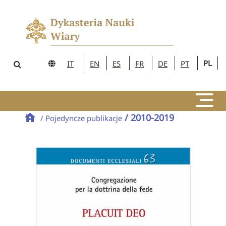
PL
IT
EN
ES
FR
DE
PT
/ 2010-2019
/ Pojedyncze publikacje