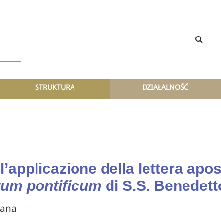
STRUKTURA
DZIAŁALNOŚĆ
ll’applicazione della lettera apo
m pontificum
di S.S. Benedett
cana