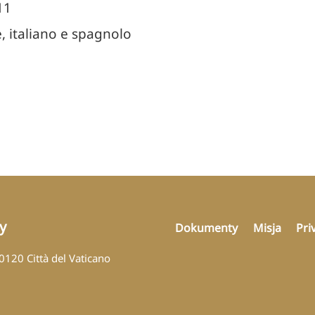
11
e, italiano e spagnolo
y
Dokumenty
Misja
Pri
00120 Città del Vaticano