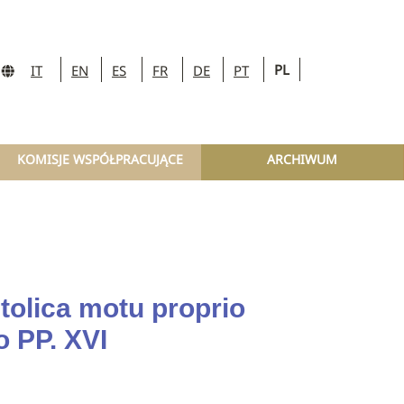
PL
IT
EN
ES
FR
DE
PT
KOMISJE WSPÓŁPRACUJĄCE
ARCHIWUM
stolica motu proprio
o PP. XVI