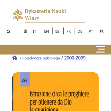
PL
IT
EN
ES
FR
DE
PT
/ 2000-2009
/ Pojedyncze publikacje