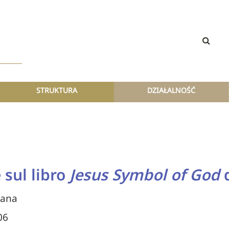
STRUKTURA
DZIAŁALNOŚĆ
 sul libro
Jesus Symbol of God
d
cana
06