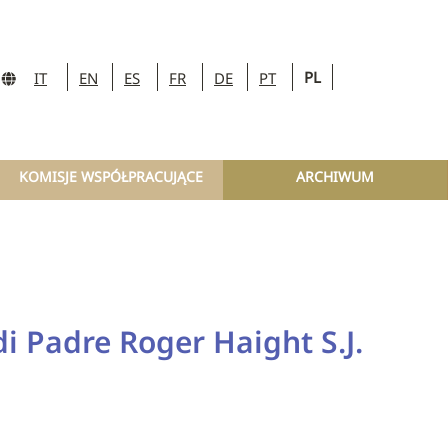
PL
IT
EN
ES
FR
DE
PT
KOMISJE WSPÓŁPRACUJĄCE
ARCHIWUM
i Padre Roger Haight S.J.