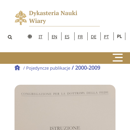
PL
IT
EN
ES
FR
DE
PT
/ 2000-2009
/ Pojedyncze publikacje