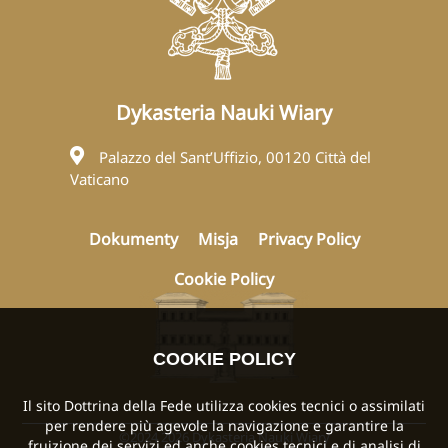
Dykasteria Nauki Wiary
Palazzo del Sant’Uffizio, 00120 Città del
Vaticano
Dokumenty
Misja
Privacy Policy
Cookie Policy
COOKIE POLICY
Il sito Dottrina della Fede utilizza cookies tecnici o assimilati
per rendere più agevole la navigazione e garantire la
©2024 2026 Dykasteria Nauki Wiary
fruizione dei servizi ed anche cookies tecnici e di analisi di