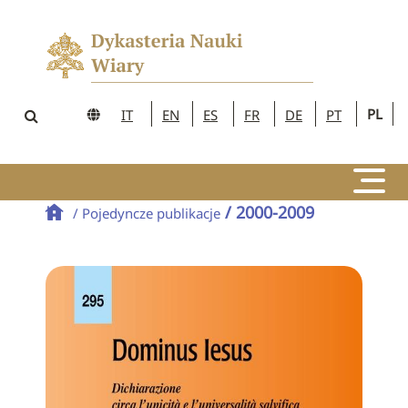
PL
IT
EN
ES
FR
DE
PT
/ 2000-2009
/ Pojedyncze publikacje