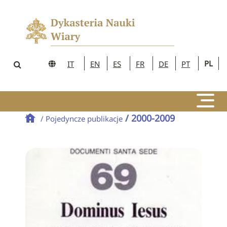
PL
IT
EN
ES
FR
DE
PT
/ 2000-2009
/ Pojedyncze publikacje