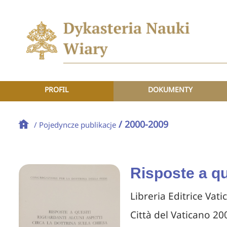
PROFIL
DOKUMENTY
/ 2000-2009
/ Pojedyncze publikacje
Risposte a que
Libreria Editrice Vati
Città del Vaticano 20