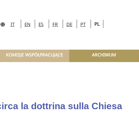
PL
IT
EN
ES
FR
DE
PT
KOMISJE WSPÓŁPRACUJĄCE
ARCHIWUM
irca la dottrina sulla Chiesa